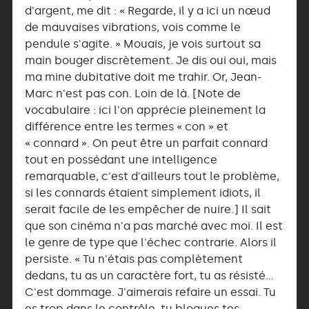
d'argent, me dit : « Regarde, il y a ici un nœud
de mauvaises vibrations, vois comme le
pendule s'agite. » Mouais, je vois surtout sa
main bouger discrètement. Je dis oui oui, mais
ma mine dubitative doit me trahir. Or, Jean-
Marc n'est pas con. Loin de là. [Note de
vocabulaire : ici l'on apprécie pleinement la
différence entre les termes « con » et
« connard ». On peut être un parfait connard
tout en possédant une intelligence
remarquable, c'est d'ailleurs tout le problème,
si les connards étaient simplement idiots, il
serait facile de les empêcher de nuire.] Il sait
que son cinéma n'a pas marché avec moi. Il est
le genre de type que l'échec contrarie. Alors il
persiste. « Tu n'étais pas complètement
dedans, tu as un caractère fort, tu as résisté…
C'est dommage. J'aimerais refaire un essai. Tu
es trop dans le contrôle, tu bloques tes