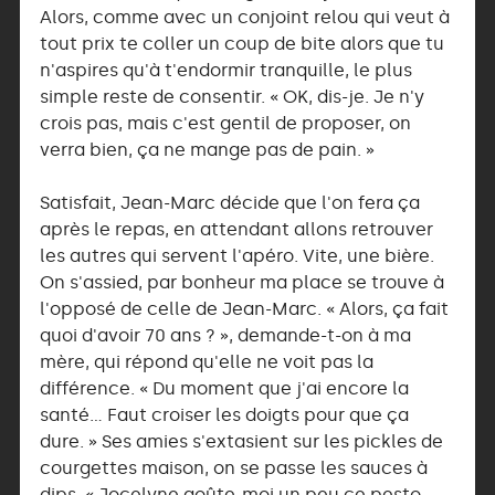
Alors, comme avec un conjoint relou qui veut à
tout prix te coller un coup de bite alors que tu
n'aspires qu'à t'endormir tranquille, le plus
simple reste de consentir. « OK, dis-je. Je n'y
crois pas, mais c'est gentil de proposer, on
verra bien, ça ne mange pas de pain. »
Satisfait, Jean-Marc décide que l'on fera ça
après le repas, en attendant allons retrouver
les autres qui servent l'apéro. Vite, une bière.
On s'assied, par bonheur ma place se trouve à
l'opposé de celle de Jean-Marc. « Alors, ça fait
quoi d'avoir 70 ans ? », demande-t-on à ma
mère, qui répond qu'elle ne voit pas la
différence. « Du moment que j'ai encore la
santé… Faut croiser les doigts pour que ça
dure. » Ses amies s'extasient sur les pickles de
courgettes maison, on se passe les sauces à
dips, « Jocelyne goûte-moi un peu ce pesto,